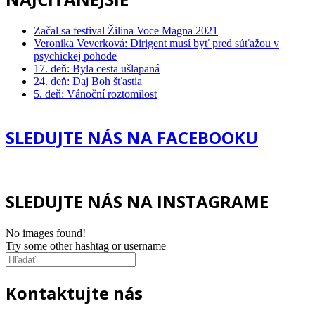
Začal sa festival Žilina Voce Magna 2021
Veronika Veverková: Dirigent musí byť pred súťažou v
psychickej pohode
17. deň: Byla cesta ušlapaná
24. deň: Daj Boh šťastia
5. deň: Vánoční roztomilost
SLEDUJTE NÁS NA FACEBOOKU
SLEDUJTE NÁS NA INSTAGRAME
No images found!
Try some other hashtag or username
Kontaktujte nás