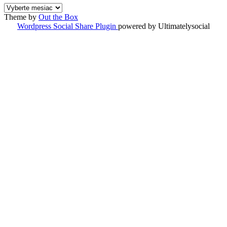
ARCHÍV
ČLÁNKOV
Theme by
Out the Box
Wordpress Social Share Plugin
powered by Ultimatelysocial