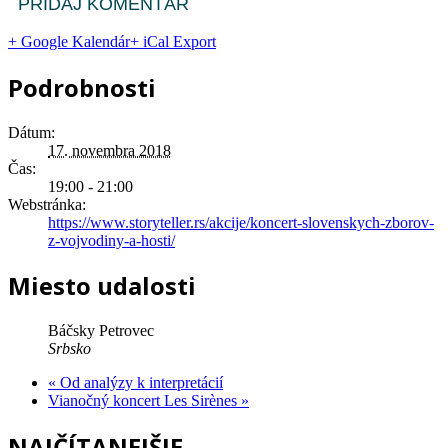
PRIDAJ KOMENTÁR
+ Google Kalendár
+ iCal Export
Podrobnosti
Dátum:
17. novembra 2018
Čas:
19:00 - 21:00
Webstránka:
https://www.storyteller.rs/akcije/koncert-slovenskych-zborov-
z-vojvodiny-a-hosti/
Miesto udalosti
Báčsky Petrovec
Srbsko
«
Od analýzy k interpretácií
Vianočný koncert Les Sirènes
»
NAJČÍTANEJŠIE