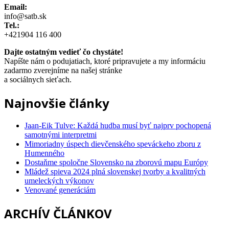
Email:
info@satb.sk
Tel.:
+421904 116 400
Dajte ostatným vedieť čo chystáte!
Napíšte nám o podujatiach, ktoré pripravujete a my informáciu
zadarmo zverejníme na našej stránke
a sociálnych sieťach.
Najnovšie články
Jaan-Eik Tulve: Každá hudba musí byť najprv pochopená
samotnými interpretmi
Mimoriadny úspech dievčenského speváckeho zboru z
Humenného
Dostaňme spoločne Slovensko na zborovú mapu Európy
Mládež spieva 2024 plná slovenskej tvorby a kvalitných
umeleckých výkonov
Venované generáciám
ARCHÍV ČLÁNKOV