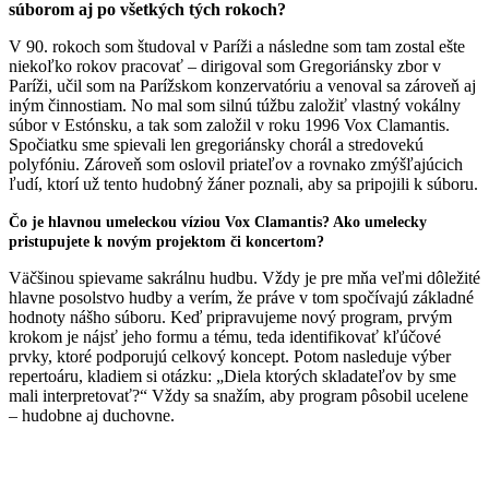
súborom aj po všetkých tých rokoch?
V 90. rokoch som študoval v Paríži a následne som tam zostal ešte
niekoľko rokov pracovať – dirigoval som Gregoriánsky zbor v
Paríži, učil som na Parížskom konzervatóriu a venoval sa zároveň aj
iným činnostiam. No mal som silnú túžbu založiť vlastný vokálny
súbor v Estónsku, a tak som založil v roku 1996 Vox Clamantis.
Spočiatku sme spievali len gregoriánsky chorál a stredovekú
polyfóniu. Zároveň som oslovil priateľov a rovnako zmýšľajúcich
ľudí, ktorí už tento hudobný žáner poznali, aby sa pripojili k súboru.
Čo je hlavnou umeleckou víziou Vox Clamantis? Ako umelecky
pristupujete k novým projektom či koncertom?
Väčšinou spievame sakrálnu hudbu. Vždy je pre mňa veľmi dôležité
hlavne posolstvo hudby a verím, že práve v tom spočívajú základné
hodnoty nášho súboru. Keď pripravujeme nový program, prvým
krokom je nájsť jeho formu a tému, teda identifikovať kľúčové
prvky, ktoré podporujú celkový koncept. Potom nasleduje výber
repertoáru, kladiem si otázku: „Diela ktorých skladateľov by sme
mali interpretovať?“ Vždy sa snažím, aby program pôsobil ucelene
– hudobne aj duchovne.