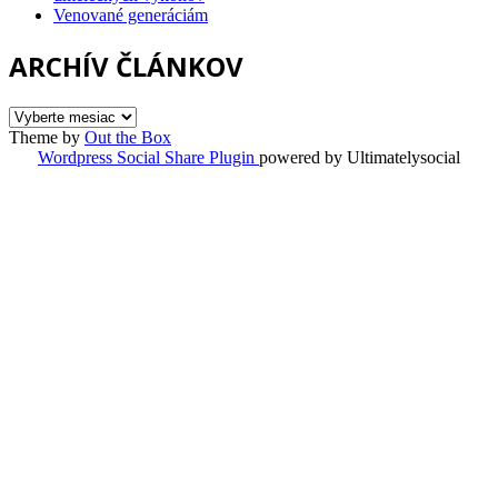
Venované generáciám
ARCHÍV ČLÁNKOV
ARCHÍV
ČLÁNKOV
Theme by
Out the Box
Wordpress Social Share Plugin
powered by Ultimatelysocial