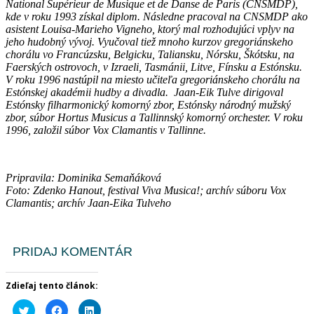
National Supérieur de Musique et de Danse de Paris (CNSMDP),
kde v roku 1993 získal diplom. Následne pracoval na CNSMDP ako
asistent Louisa-Marieho Vigneho, ktorý mal rozhodujúci vplyv na
jeho hudobný vývoj. Vyučoval tiež mnoho kurzov gregoriánskeho
chorálu vo Francúzsku, Belgicku, Taliansku, Nórsku, Škótsku, na
Faerských ostrovoch, v Izraeli, Tasmánii, Litve, Fínsku a Estónsku.
V roku 1996 nastúpil na miesto učiteľa gregoriánskeho chorálu na
Estónskej akadémii hudby a divadla. Jaan-Eik Tulve dirigoval
Estónsky filharmonický komorný zbor, Estónsky národný mužský
zbor, súbor Hortus Musicus a Tallinnský komorný orchester. V roku
1996, založil súbor Vox Clamantis v Tallinne.
Pripravila: Dominika Semaňáková
Foto: Zdenko Hanout, festival Viva Musica!; archív súboru Vox
Clamantis; archív Jaan-Eika Tulveho
PRIDAJ KOMENTÁR
Zdieľaj tento článok:
Kliknite
Kliknite
Kliknite