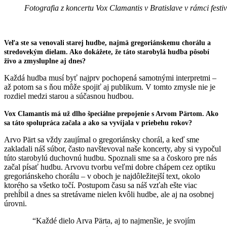
Fotografia z koncertu Vox Clamantis v Bratislave v rámci fest
Veľa ste sa venovali starej hudbe, najmä gregoriánskemu chorálu a
stredovekým dielam. Ako dokážete, že táto starobylá hudba pôsobí
živo a zmysluplne aj dnes?
Každá hudba musí byť najprv pochopená samotnými interpretmi –
až potom sa s ňou môže spojiť aj publikum. V tomto zmysle nie je
rozdiel medzi starou a súčasnou hudbou.
Vox Clamantis má už dlho špeciálne prepojenie s Arvom Pärtom. Ako
sa táto spolupráca začala a ako sa vyvíjala v priebehu rokov?
Arvo Pärt sa vždy zaujímal o gregoriánsky chorál, a keď sme
zakladali náš súbor, často navštevoval naše koncerty, aby si vypočul
túto starobylú duchovnú hudbu. Spoznali sme sa a čoskoro pre nás
začal písať hudbu. Arvovu tvorbu veľmi dobre chápem cez optiku
gregoriánskeho chorálu – v oboch je najdôležitejší text, okolo
ktorého sa všetko točí. Postupom času sa náš vzťah ešte viac
prehĺbil a dnes sa stretávame nielen kvôli hudbe, ale aj na osobnej
úrovni.
“Každé dielo Arva Pärta, aj to najmenšie, je svojím