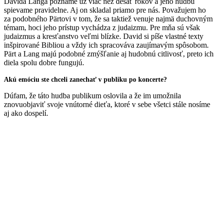
Davida Langa poznáme už viac než desať rokov a jeho hudbu
spievame pravidelne. Aj on skladal priamo pre nás. Považujem ho
za podobného Pärtovi v tom, že sa taktiež venuje najmä duchovným
témam, hoci jeho prístup vychádza z judaizmu. Pre mňa sú však
judaizmus a kresťanstvo veľmi blízke. David si píše vlastné texty
inšpirované Bibliou a vždy ich spracováva zaujímavým spôsobom.
Pärt a Lang majú podobné zmýšľanie aj hudobnú citlivosť, preto ich
diela spolu dobre fungujú.
Akú emóciu ste chceli zanechať v publiku po koncerte?
Dúfam, že táto hudba publikum oslovila a že im umožnila
znovuobjaviť svoje vnútorné dieťa, ktoré v sebe všetci stále nosíme
aj ako dospelí.