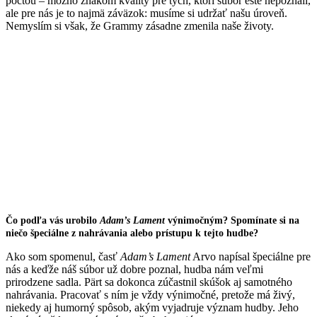
poctou – možno znakom kvality pre tých, ktorí súbor ešte nepoznali,
ale pre nás je to najmä záväzok: musíme si udržať našu úroveň.
Nemyslím si však, že Grammy zásadne zmenila naše životy.
Čo podľa vás urobilo
Adam’s Lament
výnimočným? Spomínate si na
niečo špeciálne z nahrávania alebo prístupu k tejto hudbe?
Ako som spomenul, časť
Adam’s Lament
Arvo napísal špeciálne pre
nás a keďže náš súbor už dobre poznal, hudba nám veľmi
prirodzene sadla. Pärt sa dokonca zúčastnil skúšok aj samotného
nahrávania. Pracovať s ním je vždy výnimočné, pretože má živý,
niekedy aj humorný spôsob, akým vyjadruje význam hudby. Jeho