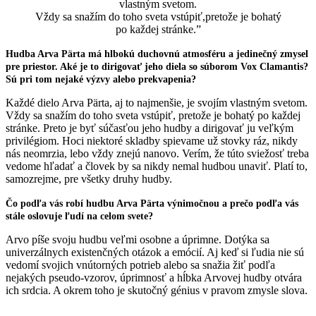
vlastným svetom.
Vždy sa snažím do toho sveta vstúpiť,pretože je bohatý
po každej stránke.”
Hudba Arva Pärta má hlbokú duchovnú atmosféru a jedinečný zmysel
pre priestor. Aké je to dirigovať jeho diela so súborom Vox Clamantis?
Sú pri tom nejaké výzvy alebo prekvapenia?
Každé dielo Arva Pärta, aj to najmenšie, je svojím vlastným svetom.
Vždy sa snažím do toho sveta vstúpiť, pretože je bohatý po každej
stránke. Preto je byť súčasťou jeho hudby a dirigovať ju veľkým
privilégiom. Hoci niektoré skladby spievame už stovky ráz, nikdy
nás neomrzia, lebo vždy znejú nanovo. Verím, že túto sviežosť treba
vedome hľadať a človek by sa nikdy nemal hudbou unaviť. Platí to,
samozrejme, pre všetky druhy hudby.
Čo podľa vás robí hudbu Arva Pärta výnimočnou a prečo podľa vás
stále oslovuje ľudí na celom svete?
Arvo píše svoju hudbu veľmi osobne a úprimne. Dotýka sa
univerzálnych existenčných otázok a emócií. Aj keď si ľudia nie sú
vedomí svojich vnútorných potrieb alebo sa snažia žiť podľa
nejakých pseudo-vzorov, úprimnosť a hĺbka Arvovej hudby otvára
ich srdcia. A okrem toho je skutočný génius v pravom zmysle slova.