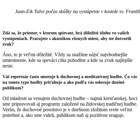
Jaan-Eik Tulve počas skúšky na vystúpenie v kostole sv. Fran
Zdá sa, že priestor, v ktorom spievate, hrá dôležitú úlohu vo vašich
vystúpeniach. Pracujete s akustikou rôznych miest, aby ste dotvorili
zvuk?
Áno, to je veľmi dôležité. Vždy sa snažíme nájsť najvhodnejšie
umiestnenie, kde sa speváci cítia pohodlne a kde sa zvuk najlepšie
nesie.
Váš repertoár často smeruje k duchovnej a meditatívnej hudbe. Čo vás
na tomto type hudby priťahuje a ako podľa vás oslovuje dnešné
publikum?
Od mladosti sa venujem duchovnej hudbe – najmä kresťanskej, hoci
sme pripravovali aj programy založené na židovskej tradičnej hudbe.
Verím, že duchovné posolstvo je v dnešnom zložitom svete veľmi
potrebné a, ako sme videli, publikum naň aj pozitívne reaguje.