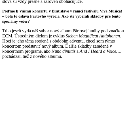
slová sú vždy presné a zároveň obohacujúce.
Poďme k Vášmu koncertu v Bratislave v rámci festivalu Viva Musica!
– bola to oslava Pärtovho výročia. Ako ste vyberali skladby pre tento
špeciálny večer?
Túto jeseň vydá náš súbor nový album Pärtovej hudby pod značkou
ECM. Ústredným dielom je cyklus
Sieben Magnificat Antiphonen
.
Hoci je jeho téma spojená s obdobím adventu, chcel som týmto
koncertom predstaviť nový album. Ďalšie skladby zaradené v
koncertnom programe, ako
Nunc dimittis
a
And I Heard a Voice…
,
pochádzali tiež z nového albumu.