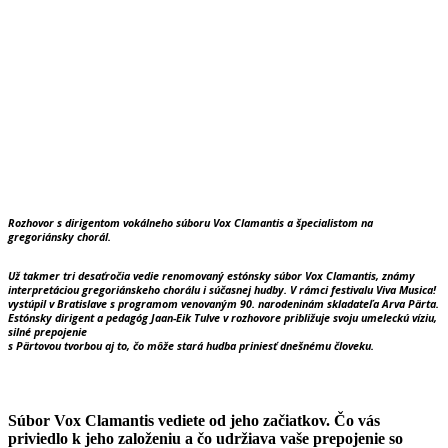
Rozhovor s dirigentom vokálneho súboru Vox Clamantis a špecialistom na
gregoriánsky chorál.
Už takmer tri desaťročia vedie renomovaný estónsky súbor Vox Clamantis, známy
interpretáciou gregoriánskeho chorálu i súčasnej hudby. V rámci festivalu Viva Musica!
vystúpil v Bratislave s programom venovaným 90. narodeninám skladateľa Arva Pärta.
Estónsky dirigent a pedagóg Jaan-Eik Tulve v rozhovore približuje svoju umeleckú víziu,
silné prepojenie
s Pärtovou tvorbou aj to, čo môže stará hudba priniesť dnešnému človeku.
Súbor Vox Clamantis vediete od jeho začiatkov. Čo vás
priviedlo k jeho založeniu a čo udržiava vaše prepojenie so