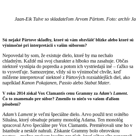
Jaan-Eik Tulve so skladateľom Arvom Pärtom. Foto: archív J
Sú nejaké Pärtove skladby, ktoré sú vám obzvlášť blízke alebo ktoré sú
výnimočné pri interpretácii s vašim súborom?
Nepovedal by som, že existuje dielo, ktoré by ma nechalo
chladným. Každé má svoj charakter a hlboko ma zasahuje. Občas
niektoré vystúpia do popredia a potom ich vystriedajú iné – ťažko sa
to vysvetľuje. Samozrejme, vždy sú to výnimočné chvíle, keď
môžeme interpretovať niektoré z Pärtových rozsiahlejších diel, ako
napríklad
Kanon Pokajanen
,
Passio
alebo
Stabat Mater
.
V roku 2014 získal Vox Clamantis cenu Grammy za
Adam’s Lament
.
Čo to znamenalo pre súbor? Zmenilo to niečo vo vašom ďalšom
pôsobení?
Adam’s Lament
je veľmi špeciálne dielo. Arvo použil text svätého
Siluána, ktorý obsahuje priamy monológ Adama. Ten monológ
spracoval Arvo špeciálne pre Vox Clamantis. Premiérovali sme ho v
Istanbule a neskôr nahrali. Získanie Grammy bolo obrovskou