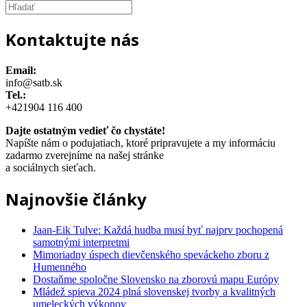
Kontaktujte nás
Email:
info@satb.sk
Tel.:
+421904 116 400
Dajte ostatným vedieť čo chystáte!
Napíšte nám o podujatiach, ktoré pripravujete a my informáciu
zadarmo zverejníme na našej stránke
a sociálnych sieťach.
Najnovšie články
Jaan-Eik Tulve: Každá hudba musí byť najprv pochopená
samotnými interpretmi
Mimoriadny úspech dievčenského speváckeho zboru z
Humenného
Dostaňme spoločne Slovensko na zborovú mapu Európy
Mládež spieva 2024 plná slovenskej tvorby a kvalitných
umeleckých výkonov