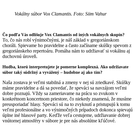
Vokálny súbor Vox Clamantis. Foto: Siim Vahur
Čo podľa Vás odlišuje Vox Clamantis od iných vokálnych skupín?
To, čo nás robí výnimočnými, je náš základ v gregoriánskom
choráli. Spievame ho pravidelne a často začíname skúšky spevom z
gregoriánskeho repertoáru. Pomáha nám to udržiavať si vokálnu aj
duchovnú úroveň.
Hudba, ktorú interpretujete je pomerne komplexná. Ako udržiavate
súbor taký súdržný a vyvážený – hudobne aj ako tím?
Naša zostava je veľmi stabilná a zmeny v nej sú zriedkavé. Skúšky
máme pravidelne a dá sa povedať, že speváci sa navzájom veľmi
dobre poznajú. Vždy sa zameriavame na prácu so zvukom v
konkrétnom koncertnom priestore, čo niekedy znamená, že musíme
preusporiadať hlasy. Speváci sú na to zvyknutí a pristupujú k tomu
veľmi profesionálne a vo výnimočných prípadoch dokonca spievajú
úplne iné hlasové party. Keďže veľa cestujeme, udržiavanie dobrej
vnútornej atmosféry v súbore je pre nás absolútne kľúčové.