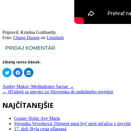
Pripravil: Kristína Gotthardty
Foto:
Chang Duong
on
Unsplash
PRIDAJ KOMENTÁR
Zdieľaj tento článok:
Kliknite
Kliknite
Kliknite
pre
pre
pre
zdieľanie
zdieľanie
zdieľanie
na
na
na
službe
Facebooku(Otvorí
službe
Post
Andrej Makor: Meditationes Sacrae
→
Twitter(Otvorí
sa
LinkedIn(Otvorí
navigation
←
Hľadajú sa speváci zo Slovenska do unikátneho projektu
sa
v
sa
v
novom
v
novom
okne)
novom
NAJČÍTANEJŠIE
okne)
okne)
Gustav Holst: Ave Maria
Veronika Veverková: Dirigent musí byť pred súťažou v psychi
17. deň: Byla cesta ušlapaná