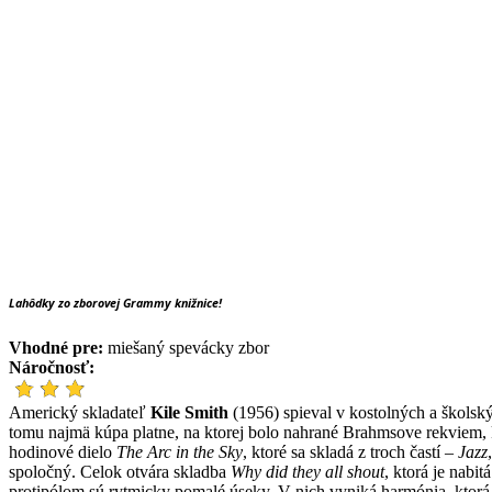
Lahôdky zo zborovej Grammy knižnice!
Vhodné pre:
miešaný spevácky zbor
Náročnosť:
Americký skladateľ
Kile Smith
(1956) spieval v kostolných a školský
tomu najmä kúpa platne, na ktorej bolo nahrané Brahmsove rekviem, 
hodinové dielo
The Arc in the Sky
, ktoré sa skladá z troch častí –
Jazz
spoločný. Celok otvára skladba
Why did they all shout
, ktorá je nabi
protipólom sú rytmicky pomalé úseky. V nich vyniká harmónia, ktorá