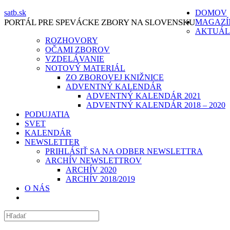
Skip
satb.sk
DOMOV
to
PORTÁL PRE SPEVÁCKE ZBORY NA SLOVENSKU
MAGAZÍ
content
AKTUÁL
ROZHOVORY
OČAMI ZBOROV
VZDELÁVANIE
NOTOVÝ MATERIÁL
ZO ZBOROVEJ KNIŽNICE
ADVENTNÝ KALENDÁR
ADVENTNÝ KALENDÁR 2021
ADVENTNÝ KALENDÁR 2018 – 2020
PODUJATIA
SVET
KALENDÁR
NEWSLETTER
PRIHLÁSIŤ SA NA ODBER NEWSLETTRA
ARCHÍV NEWSLETTROV
ARCHÍV 2020
ARCHÍV 2018/2019
O NÁS