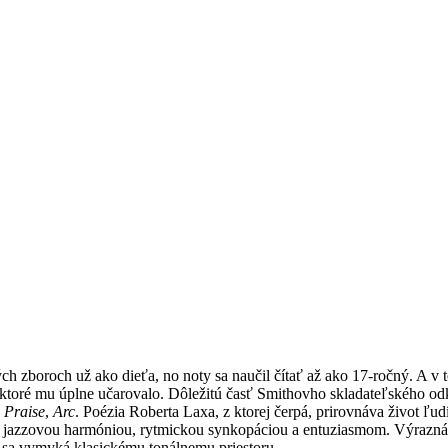
ch zboroch už ako dieťa, no noty sa naučil čítať až ako 17-ročný. A v 
ktoré mu úplne učarovalo. Dôležitú časť Smithovho skladateľského odk
,
Praise
,
Arc
. Poézia Roberta Laxa, z ktorej čerpá, prirovnáva život ľu
tá jazzovou harmóniou, rytmickou synkopáciou a entuziasmom. Výrazná m
 sa vymyká klasickému tonálnemu priestoru.