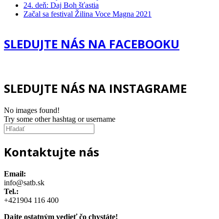
24. deň: Daj Boh šťastia
Začal sa festival Žilina Voce Magna 2021
SLEDUJTE NÁS NA FACEBOOKU
SLEDUJTE NÁS NA INSTAGRAME
No images found!
Try some other hashtag or username
Kontaktujte nás
Email:
info@satb.sk
Tel.:
+421904 116 400
Dajte ostatným vedieť čo chystáte!