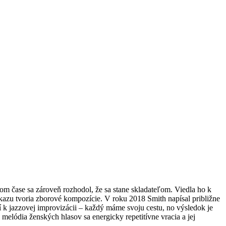
tom čase sa zároveň rozhodol, že sa stane skladateľom. Viedla ho k
azu tvoria zborové kompozície. V roku 2018 Smith napísal približne
dí k jazzovej improvizácii – každý máme svoju cestu, no výsledok je
elódia ženských hlasov sa energicky repetitívne vracia a jej