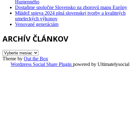
Humenného
Dostaňme spoločne Slovensko na zborovú mapu Európy
Mládež spieva 2024 plná slovenskej tvorby a kvalitných
umeleckých výkonov
Venované generáciám
ARCHÍV ČLÁNKOV
ARCHÍV
ČLÁNKOV
Theme by
Out the Box
Wordpress Social Share Plugin
powered by Ultimatelysocial