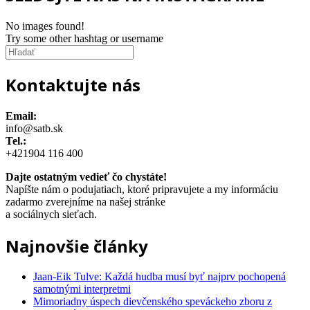
No images found!
Try some other hashtag or username
Kontaktujte nás
Email:
info@satb.sk
Tel.:
+421904 116 400
Dajte ostatným vedieť čo chystáte!
Napíšte nám o podujatiach, ktoré pripravujete a my informáciu
zadarmo zverejníme na našej stránke
a sociálnych sieťach.
Najnovšie články
Jaan-Eik Tulve: Každá hudba musí byť najprv pochopená
samotnými interpretmi
Mimoriadny úspech dievčenského speváckeho zboru z