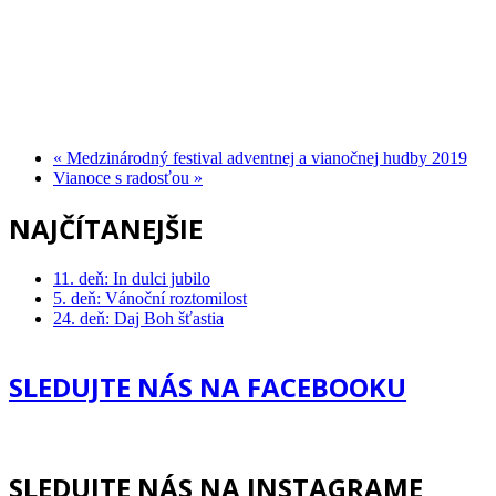
«
Medzinárodný festival adventnej a vianočnej hudby 2019
Vianoce s radosťou
»
NAJČÍTANEJŠIE
11. deň: In dulci jubilo
5. deň: Vánoční roztomilost
24. deň: Daj Boh šťastia
SLEDUJTE NÁS NA FACEBOOKU
SLEDUJTE NÁS NA INSTAGRAME