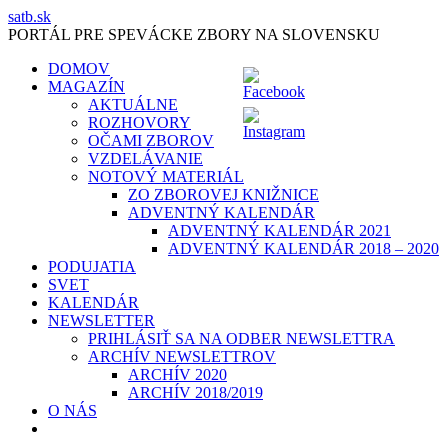
Skip
satb.sk
to
PORTÁL PRE SPEVÁCKE ZBORY NA SLOVENSKU
content
DOMOV
MAGAZÍN
AKTUÁLNE
ROZHOVORY
OČAMI ZBOROV
VZDELÁVANIE
NOTOVÝ MATERIÁL
ZO ZBOROVEJ KNIŽNICE
ADVENTNÝ KALENDÁR
ADVENTNÝ KALENDÁR 2021
ADVENTNÝ KALENDÁR 2018 – 2020
PODUJATIA
SVET
KALENDÁR
NEWSLETTER
PRIHLÁSIŤ SA NA ODBER NEWSLETTRA
ARCHÍV NEWSLETTROV
ARCHÍV 2020
ARCHÍV 2018/2019
O NÁS