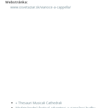
Webstránka:
www.osvetaziar.sk/vianoce-a-cappella/
«
Thesauri Musicali Cathedrali
Medzinárodný festival adventnej a vianočnej hudby