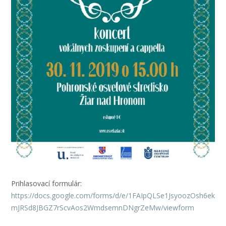
Prihlasovací formulár:
https://docs.google.com/forms/d/e/1FAIpQLSe1JsyoozOsh6ek
mJRSd8JBGZ7rScvAos2WmdsemnDNgrZeMw/viewform