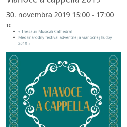
30. novembra 2019 15:00
-
17:00
1€
«
Thesauri Musicali Cathedrali
Medzinárodný festival adventnej a vianočnej hudby
2019
»