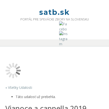
Skip
to
satb.sk
content
PORTÁL PRE SPEVÁCKE ZBORY NA SLOVENSKU
« Všetky Udalosti
Táto udalosť už prebehla.
Vianoce a cappella 2019