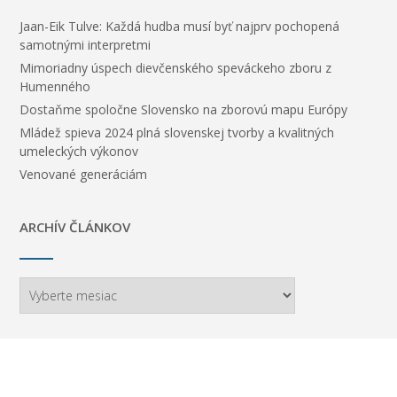
Jaan-Eik Tulve: Každá hudba musí byť najprv pochopená
samotnými interpretmi
Mimoriadny úspech dievčenského speváckeho zboru z
Humenného
Dostaňme spoločne Slovensko na zborovú mapu Európy
Mládež spieva 2024 plná slovenskej tvorby a kvalitných
umeleckých výkonov
Venované generáciám
ARCHÍV ČLÁNKOV
ARCHÍV
ČLÁNKOV