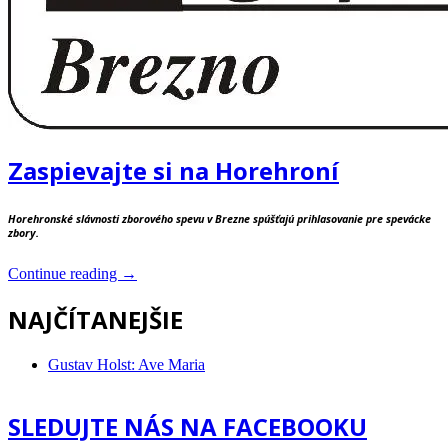
Zaspievajte si na Horehroní
Horehronské slávnosti zborového spevu v Brezne spúšťajú prihlasovanie pre spevácke
zbory.
“Zaspievajte
Continue reading
→
si
na
NAJČÍTANEJŠIE
Horehroní”
Gustav Holst: Ave Maria
SLEDUJTE NÁS NA FACEBOOKU