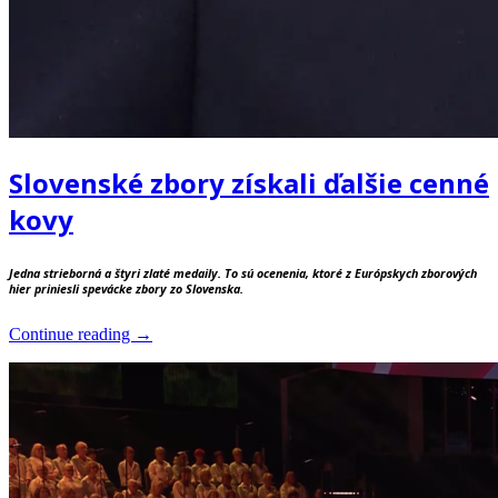
Slovenské zbory získali ďalšie cenné
kovy
Jedna strieborná a štyri zlaté medaily. To sú ocenenia, ktoré z Európskych zborových
hier priniesli spevácke zbory zo Slovenska.
“Slovenské
Continue reading
→
zbory
získali
ďalšie
cenné
kovy”