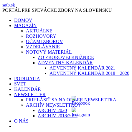
Skip
satb.sk
to
PORTÁL PRE SPEVÁCKE ZBORY NA SLOVENSKU
content
DOMOV
MAGAZÍN
AKTUÁLNE
ROZHOVORY
OČAMI ZBOROV
VZDELÁVANIE
NOTOVÝ MATERIÁL
ZO ZBOROVEJ KNIŽNICE
ADVENTNÝ KALENDÁR
ADVENTNÝ KALENDÁR 2021
ADVENTNÝ KALENDÁR 2018 – 2020
PODUJATIA
SVET
KALENDÁR
NEWSLETTER
PRIHLÁSIŤ SA NA ODBER NEWSLETTRA
ARCHÍV NEWSLETTROV
ARCHÍV 2020
ARCHÍV 2018/2019
O NÁS