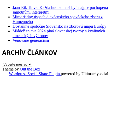
Jaan-Eik Tulve: Každá hudba musí byť najprv pochopená
samotnými interpretmi
Mimoriadny úspech dievčenského speváckeho zboru z
Humenného
Dostaňme spoločne Slovensko na zborovú mapu Európy
Mládež spieva 2024 plná slovenskej tvorby a kvalitných
umeleckých výkonov
Venované generáciám
ARCHÍV ČLÁNKOV
ARCHÍV
ČLÁNKOV
Theme by
Out the Box
Wordpress Social Share Plugin
powered by Ultimatelysocial