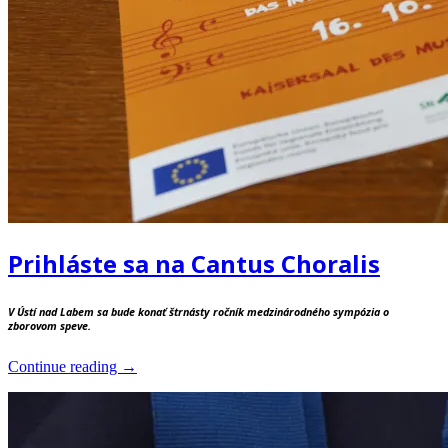
Prihláste sa na Cantus Choralis
V Ústí nad Labem sa bude konať štrnásty ročník medzinárodného sympózia o
zborovom speve.
“Prihláste
Continue reading
→
sa
na
Cantus
Choralis”