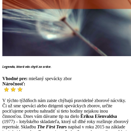
Legenda, ktorá vás chytí za srdce.
Vhodné pre:
miešaný spevácky zbor
Náročnosť:
V týchto týždňoch nám zaiste chýbajú pravidelné zborové nácviky.
Či už sme speváci alebo dirigenti speváckych zborov, určite
pociťujeme potrebu nahradiť si tieto hodiny nejakou inou
činnosťou. Dnes vám dávame tip na dielo
Ēriksa Ešenvaldsa
(1977) – lotyšského skladateľa, ktorý už dlhé roky rozširuje zborový
repertoár. Skladbu
The First Tears
napísal v roku 2015 na základe