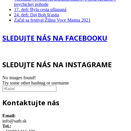
psychickej pohode
17. deň: Byla cesta ušlapaná
24. deň: Daj Boh šťastia
Začal sa festival Žilina Voce Magna 2021
SLEDUJTE NÁS NA FACEBOOKU
SLEDUJTE NÁS NA INSTAGRAME
No images found!
Try some other hashtag or username
Kontaktujte nás
Email:
info@satb.sk
Tel.: