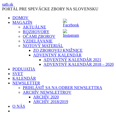
Skip
satb.sk
to
PORTÁL PRE SPEVÁCKE ZBORY NA SLOVENSKU
content
DOMOV
MAGAZÍN
AKTUÁLNE
ROZHOVORY
OČAMI ZBOROV
VZDELÁVANIE
NOTOVÝ MATERIÁL
ZO ZBOROVEJ KNIŽNICE
ADVENTNÝ KALENDÁR
ADVENTNÝ KALENDÁR 2021
ADVENTNÝ KALENDÁR 2018 – 2020
PODUJATIA
SVET
KALENDÁR
NEWSLETTER
PRIHLÁSIŤ SA NA ODBER NEWSLETTRA
ARCHÍV NEWSLETTROV
ARCHÍV 2020
ARCHÍV 2018/2019
O NÁS