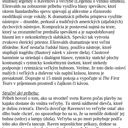
inuitskej legendy o Ravenovi a veľrybe (Legenda o vzniku smútku).
Ešenvalds na zobrazenie príbehu využíva hlasy spevákov, ktorí
okrem štandardného spevu spievajú aj alikvotne a rôznorodo
modifikujú svoje vokály. K dramatizácii príbehu prispieva využitie
nástrojov – drumble, perkusií a tradičných amerických (aljašských)
dychových nástrojov. Kompozícia je postavená najmä na texte,
ktorý sa zrozumiteľne prednáša spevákmi a je napodobňovaný
hlasmi len v nekonkrétnych slabikách. Speváci tak vytvoria
zvukovo éterický priestor. Ešenvalds dramatizuje text veľmi
dôsledne. Keď nestačia ľudské hlasy, používa nástroje, ktoré
stupňujú tragédiu (flautový nárek v závere diela). Clustrové
harmónie sa striedajú s dialógmi hlasov, rytmicky statické plochy
kontrastujú s rytmicky konkrétnymi úsekmi, ktoré niekedy
podporuje i rytmizácia veľkým bubnom.
Veríme, že toto dielo osloví
malých i veľkých a duševne vás naplní krásou, ktorou je
presiaknuté. Doprajte si 15 minút pokoja a vypočujte si
The First
Tears
v príjemnom prostredí s čajíkom či kávou.
Stručný dej príbehu:
Príbeh hovorí o tom, ako sa stvoriteľ sveta Raven počas plavby na
kajaku dostane do vnútra veľryby. Tu stretá nádherné dievča, ktoré
je dušou zvieraťa. Dievča dovoľuje Ravenovi vo veľrybe ostať ako
dlho bude chcieť, no upozorňuje ho na to, že sa nemôže dotknúť jej
bubna (srdce) a lampy (duša). Veľryba sa po mori pohybuje podľa
toho ako dievča tancuje. Raven neposlúchne príkazy, dotkne sa