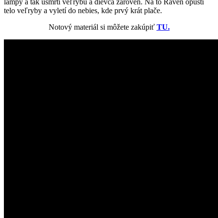
lampy a tak usmrtí veľrybu a dievča zároveň. Na to Raven opustí
telo veľryby a vyletí do nebies, kde prvý krát plače.
Notový materiál si môžete zakúpiť
TU.