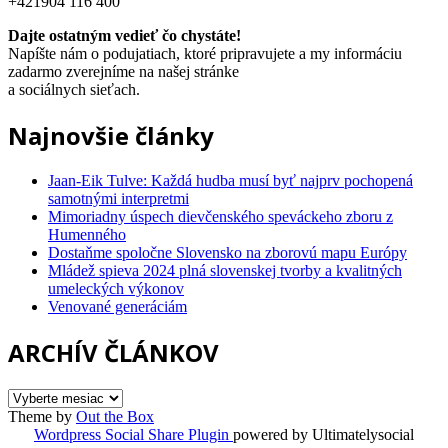
+421904 116 400
Dajte ostatným vedieť čo chystáte!
Napíšte nám o podujatiach, ktoré pripravujete a my informáciu
zadarmo zverejníme na našej stránke
a sociálnych sieťach.
Najnovšie články
Jaan-Eik Tulve: Každá hudba musí byť najprv pochopená
samotnými interpretmi
Mimoriadny úspech dievčenského speváckeho zboru z
Humenného
Dostaňme spoločne Slovensko na zborovú mapu Európy
Mládež spieva 2024 plná slovenskej tvorby a kvalitných
umeleckých výkonov
Venované generáciám
ARCHÍV ČLÁNKOV
ARCHÍV
ČLÁNKOV
Theme by
Out the Box
Wordpress Social Share Plugin
powered by Ultimatelysocial