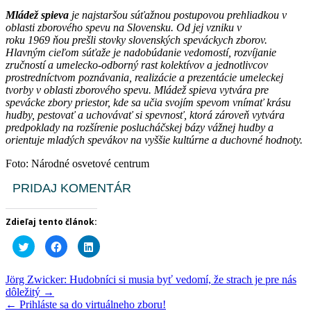
Mládež spieva
je najstaršou súťažnou postupovou prehliadkou v
oblasti zborového spevu na Slovensku. Od jej vzniku v
roku 1969 ňou prešli stovky slovenských speváckych zborov.
Hlavným cieľom súťaže je nadobúdanie vedomostí, rozvíjanie
zručností a umelecko-odborný rast kolektívov a jednotlivcov
prostredníctvom poznávania, realizácie a prezentácie umeleckej
tvorby v oblasti zborového spevu. Mládež spieva vytvára pre
spevácke zbory priestor, kde sa učia svojím spevom vnímať krásu
hudby, pestovať a uchovávať si spevnosť, ktorá zároveň vytvára
predpoklady na rozšírenie poslucháčskej bázy vážnej hudby a
orientuje mladých spevákov na vyššie kultúrne a duchovné hodnoty.
Foto: Národné osvetové centrum
PRIDAJ KOMENTÁR
Zdieľaj tento článok:
Kliknite
Kliknite
Kliknite
pre
pre
pre
zdieľanie
zdieľanie
zdieľanie
na
na
na
službe
Facebooku(Otvorí
službe
Post
Jörg Zwicker: Hudobníci si musia byť vedomí, že strach je pre nás
Twitter(Otvorí
sa
LinkedIn(Otvorí
navigation
dôležitý
→
sa
v
sa
v
novom
v
←
Prihláste sa do virtuálneho zboru!
novom
okne)
novom