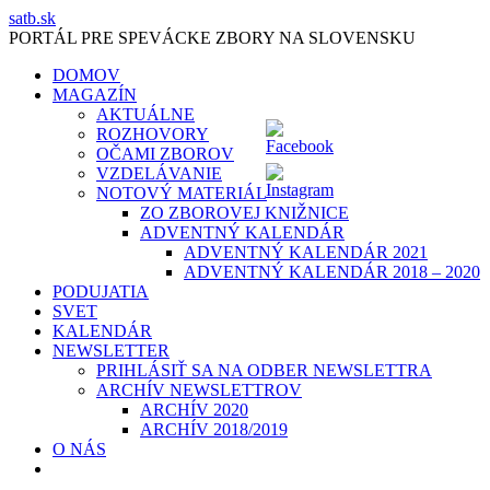
Skip
satb.sk
to
PORTÁL PRE SPEVÁCKE ZBORY NA SLOVENSKU
content
DOMOV
MAGAZÍN
AKTUÁLNE
ROZHOVORY
OČAMI ZBOROV
VZDELÁVANIE
NOTOVÝ MATERIÁL
ZO ZBOROVEJ KNIŽNICE
ADVENTNÝ KALENDÁR
ADVENTNÝ KALENDÁR 2021
ADVENTNÝ KALENDÁR 2018 – 2020
PODUJATIA
SVET
KALENDÁR
NEWSLETTER
PRIHLÁSIŤ SA NA ODBER NEWSLETTRA
ARCHÍV NEWSLETTROV
ARCHÍV 2020
ARCHÍV 2018/2019
O NÁS