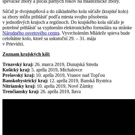
spevácke zbory a počas párnych rokov na mládežnícke zbory.
Súťaž je dvojstupňová a do základného kola súťaže (krajské kolo)
sa zbory môžu prihlásiť podľa miesta svojho pôsobenia
v jednotlivých krajoch a regiónoch. Do krajského kola súťaže je
potrebné prihlásiť sa vyplnením elektronického formulára na stránke
Národného osvetového centra
. Vyvrcholením Mládeže spieva bude
celoštátne kolo, ktoré sa uskutoční 29. – 31. mája
v Prievidzi.
Zoznam krajských kôl:
Trnavský kraj:
26. marca 2019, Dunajská Streda
Košický kraj:
5. apríla 2019, Michalovce
Prešovský kraj:
10. apríla 2019, Vranov nad Topľou
Banskobystrický kraj:
12. apríla 2019, Banská Bystrica
Nitriansky kraj:
10. apríla 2019, Nové Zámky
Trenčiansky kraj:
26. apríla 2019, Ilava