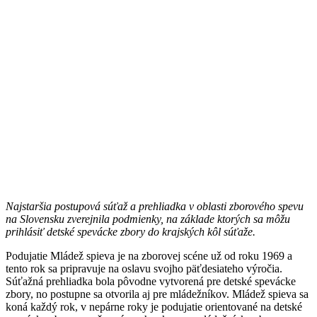
Najstaršia postupová súťaž a prehliadka v oblasti zborového spevu
na Slovensku zverejnila podmienky, na základe ktorých sa môžu
prihlásiť detské spevácke zbory do krajských kôl súťaže.
Podujatie Mládež spieva je na zborovej scéne už od roku 1969 a
tento rok sa pripravuje na oslavu svojho päťdesiateho výročia.
Súťažná prehliadka bola pôvodne vytvorená pre detské spevácke
zbory, no postupne sa otvorila aj pre mládežníkov. Mládež spieva sa
koná každý rok, v nepárne roky je podujatie orientované na detské