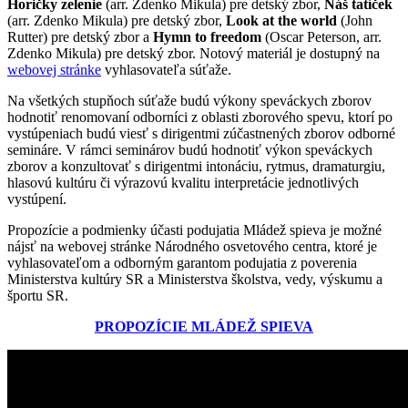
Horičky zelenie
(arr. Zdenko Mikula) pre detský zbor,
Náš tatíček
(arr. Zdenko Mikula) pre detský zbor,
Look at the world
(John
Rutter) pre detský zbor a
Hymn to freedom
(Oscar Peterson, arr.
Zdenko Mikula) pre detský zbor. Notový materiál je dostupný na
webovej stránke
vyhlasovateľa súťaže.
Na všetkých stupňoch súťaže budú výkony speváckych zborov
hodnotiť renomovaní odborníci z oblasti zborového spevu, ktorí po
vystúpeniach budú viesť s dirigentmi zúčastnených zborov odborné
semináre. V rámci seminárov budú hodnotiť výkon speváckych
zborov a konzultovať s dirigentmi intonáciu, rytmus, dramaturgiu,
hlasovú kultúru či výrazovú kvalitu interpretácie jednotlivých
vystúpení.
Propozície a podmienky účasti podujatia Mládež spieva je možné
nájsť na webovej stránke Národného osvetového centra, ktoré je
vyhlasovateľom a odborným garantom podujatia z poverenia
Ministerstva kultúry SR a Ministerstva školstva, vedy, výskumu a
športu SR.
PROPOZÍCIE MLÁDEŽ SPIEVA