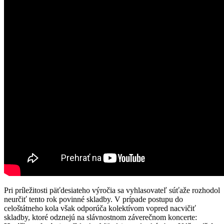
Pri príležitosti päťdesiateho výročia sa vyhlasovateľ súťaže rozhodol
neurčiť tento rok povinné skladby. V prípade postupu do
celoštátneho kola však odporúča kolektívom vopred nacvičiť
skladby, ktoré odznejú na slávnostnom záverečnom koncerte: