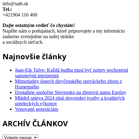
info@satb.sk
Tel.:
+421904 116 400
Dajte ostatným vedieť čo chystáte!
Napíšte nám o podujatiach, ktoré pripravujete a my informáciu
zadarmo zverejníme na našej stránke
a sociálnych sieťach.
Najnovšie články
Jaan-Eik Tulve: Každá hudba musí byť najprv pochopená
samotnými interpretmi
Mimoriadny úspech dievčenského speváckeho zboru z
Humenného
Dostaňme spoločne Slovensko na zborovú mapu Európy
Mládež spieva 2024 plná slovenskej tvorby a kvalitných
umeleckých výkonov
Venované generáciám
ARCHÍV ČLÁNKOV
ARCHÍV