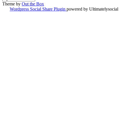
ČLÁNKOV
Theme by
Out the Box
Wordpress Social Share Plugin
powered by Ultimatelysocial