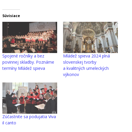
okne)
okne)
Súvisiace
Spojené ročníky a bez
Mládež spieva 2024 plná
povinnej skladby. Poznáme
slovenskej tvorby
termíny Mládež spieva
a kvalitných umeleckých
výkonov
Zúčastnite sa podujatia Viva
il canto